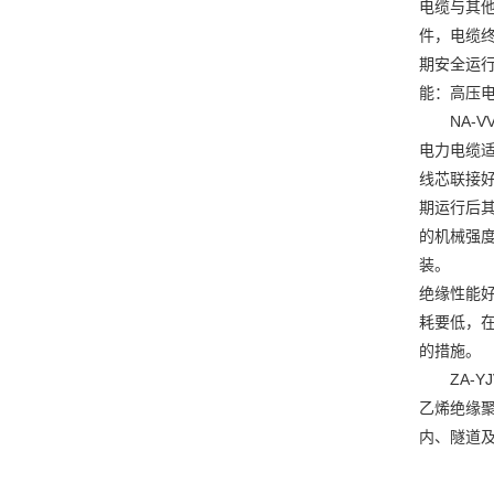
电缆与其
件，电缆
期安全运
能：高压电
NA-VV
电力电缆
线芯联接好
期运行后其
的机械强
装。
绝缘性能好
耗要低，
的措施。
ZA-YJV，
乙烯绝缘聚
内、隧道