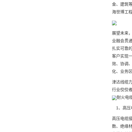
金、建筑
海世博工
展望未来
业融会贯
扎实可靠
客户实现一
效、协调
化、业务
津达线缆力
行业佼佼
耐火电
1、高压
高压电缆接
数、绝缘