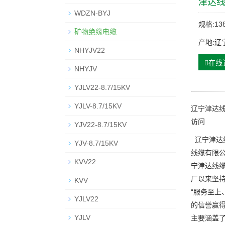
津达
WDZN-BYJ
规格:138
矿物绝缘电缆
产地:辽
NHYJV22
在线
NHYJV
YJLV22-8.7/15KV
YJLV-8.7/15KV
辽宁津达线
访问
YJV22-8.7/15KV
辽宁津达
YJV-8.7/15KV
线缆有限
KVV22
宁津达线
厂以来坚
KVV
“服务至上
YJLV22
的信誉赢得
YJLV
主要涵盖