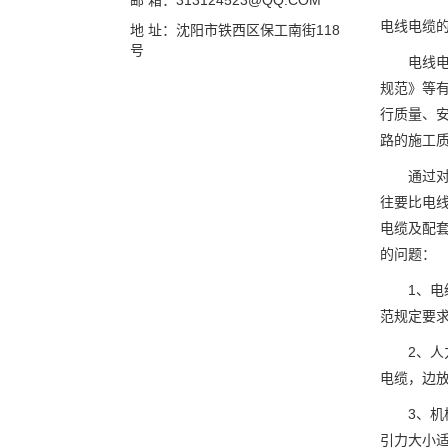
邮 箱：313124523@QQ.COM
电线电缆
地 址：沈阳市铁西区保工南街118
号
电线电缆
规范》等有
行质量、
路的施工
通过对线
往要比电
电缆及配
的问题：
1、
范规定要
2、
电缆，边
3、
引力大小