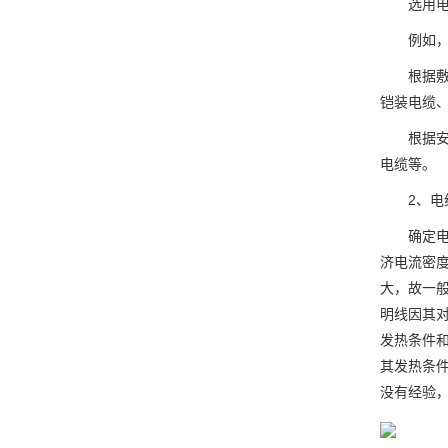
选用电线
例如，根
根据敷设
铠装电缆
根据安全
电缆等。
2、
确定电线
济电流密
大，故一
明线因其
发热条件
其发热条
没有经验