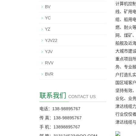
计算机控
BV
线、矿用
YC
缆、船用
燃、耐火
YZ
网、煤矿
YJV22
船舰及近
大城市建
YJV
重点项目
RVV
务、专业
BVR
户打造扎
国区域客户
坚持有效
联系我们
CONTACT US
业化、业
津达线缆力
电话：138-98895767
行业佼佼
传 真：138-98895767
津达线缆
手 机：13898895767