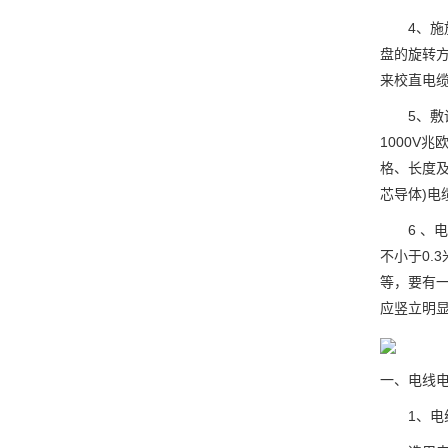
4、
盘的旋转
来校直电
5、
1000V
格、长度及
芯导体)电
6
、电
不小于0.
等，要有一
应竖立明
一、电线
1、电