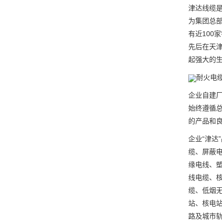
津达线缆
为集团总
有近100
先后在天
起强大的
耐火电
企业自建
始终遵循总
的产品和
企业“津达
缆、屏蔽
缘电线、
线电缆、
缆、低烟
站、核电
路及城市